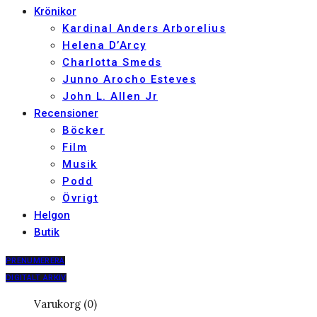
Krönikor
Kardinal Anders Arborelius
Helena D’Arcy
Charlotta Smeds
Junno Arocho Esteves
John L. Allen Jr
Recensioner
Böcker
Film
Musik
Podd
Övrigt
Helgon
Butik
PRENUMERERA
DIGITALT ARKIV
Varukorg (0)