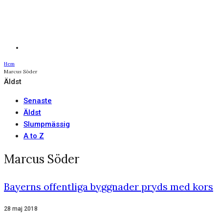
Hem
Marcus Söder
Äldst
Senaste
Äldst
Slumpmässig
A to Z
Marcus Söder
Bayerns offentliga byggnader pryds med kors
28 maj 2018