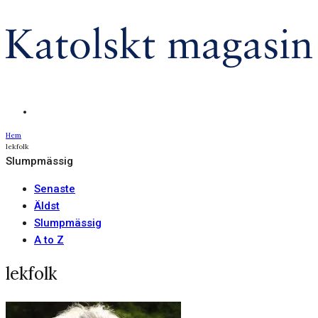
Hem
lekfolk
Slumpmässig
Senaste
Äldst
Slumpmässig
A to Z
lekfolk