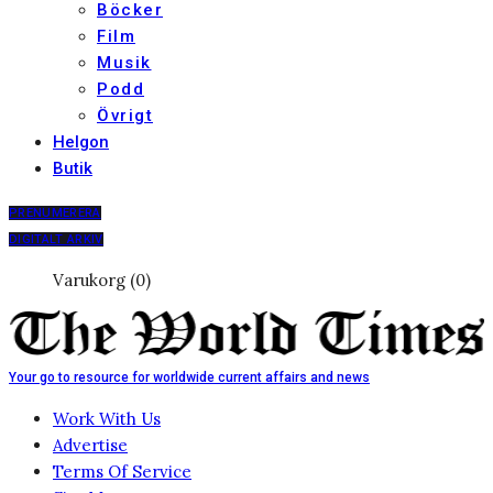
Böcker
Film
Musik
Podd
Övrigt
Helgon
Butik
PRENUMERERA
DIGITALT ARKIV
Varukorg (0)
Your go to resource for worldwide current affairs and news
Work With Us
Advertise
Terms Of Service