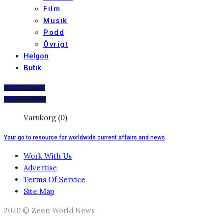
Film
Musik
Podd
Övrigt
Helgon
Butik
PRENUMERERA
DIGITALT ARKIV
Varukorg (0)
Your go to resource for worldwide current affairs and news
Work With Us
Advertise
Terms Of Service
Site Map
2020 © Zeen World News