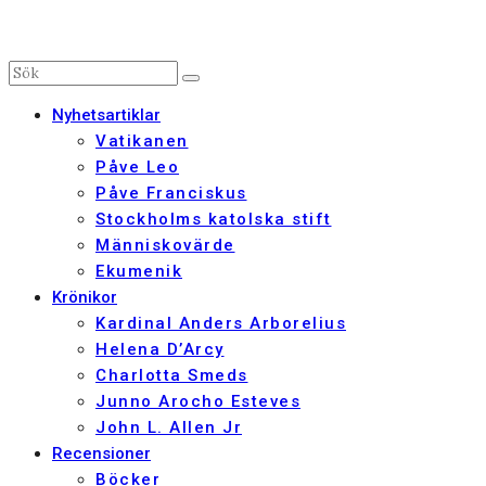
Nyhetsartiklar
Vatikanen
Påve Leo
Påve Franciskus
Stockholms katolska stift
Människovärde
Ekumenik
Krönikor
Kardinal Anders Arborelius
Helena D’Arcy
Charlotta Smeds
Junno Arocho Esteves
John L. Allen Jr
Recensioner
Böcker