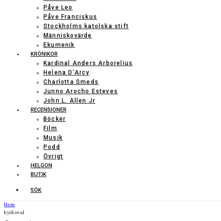
Påve Leo
Påve Franciskus
Stockholms katolska stift
Människovärde
Ekumenik
KRÖNIKOR
Kardinal Anders Arborelius
Helena D’Arcy
Charlotta Smeds
Junno Arocho Esteves
John L. Allen Jr
RECENSIONER
Böcker
Film
Musik
Podd
Övrigt
HELGON
BUTIK
SÖK
Hem
kyrkoval