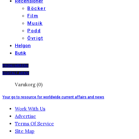
Recensioner
Böcker
Film
Musik
Podd
Övrigt
Helgon
Butik
PRENUMERERA
DIGITALT ARKIV
Varukorg (0)
Your go to resource for worldwide current affairs and news
Work With Us
Advertise
Terms Of Service
Site Map