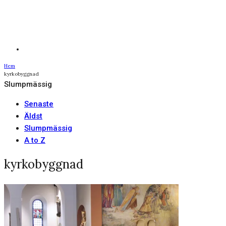
Hem
kyrkobyggnad
Slumpmässig
Senaste
Äldst
Slumpmässig
A to Z
kyrkobyggnad