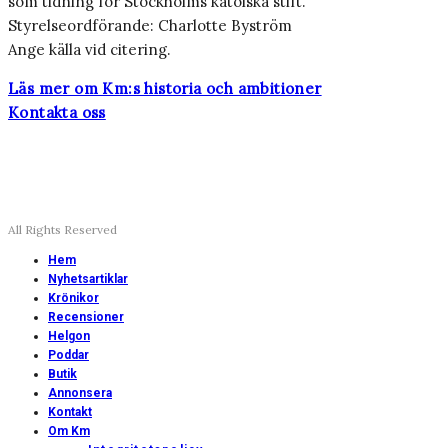
som tidning för Stockholms katolska stift.
Styrelseordförande: Charlotte Byström
Ange källa vid citering.
Läs mer om Km:s historia och ambitioner
Kontakta oss
All Rights Reserved
Hem
Nyhetsartiklar
Krönikor
Recensioner
Helgon
Poddar
Butik
Annonsera
Kontakt
Om Km