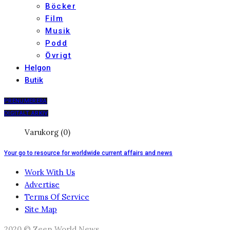
Böcker
Film
Musik
Podd
Övrigt
Helgon
Butik
PRENUMERERA
DIGITALT ARKIV
Varukorg (0)
Your go to resource for worldwide current affairs and news
Work With Us
Advertise
Terms Of Service
Site Map
2020 © Zeen World News