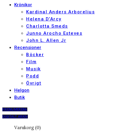
Krönikor
Kardinal Anders Arborelius
Helena D’Arcy
Charlotta Smeds
Junno Arocho Esteves
John L. Allen Jr
Recensioner
Böcker
Film
Musik
Podd
Övrigt
Helgon
Butik
PRENUMERERA
DIGITALT ARKIV
Varukorg (0)