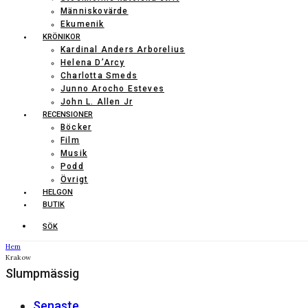
Människovärde
Ekumenik
KRÖNIKOR
Kardinal Anders Arborelius
Helena D’Arcy
Charlotta Smeds
Junno Arocho Esteves
John L. Allen Jr
RECENSIONER
Böcker
Film
Musik
Podd
Övrigt
HELGON
BUTIK
SÖK
Hem
Krakow
Slumpmässig
Senaste