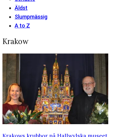
Äldst
Slumpmässig
A to Z
Krakow
Krakows krubbor på Hallwylska museet