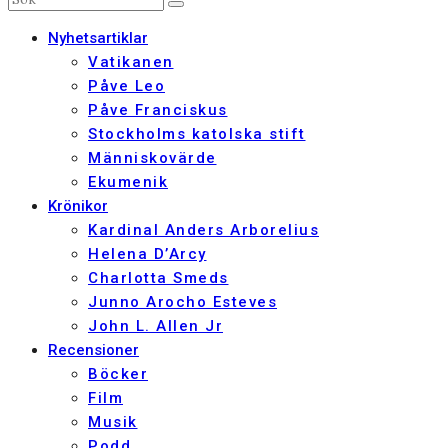
Nyhetsartiklar
Vatikanen
Påve Leo
Påve Franciskus
Stockholms katolska stift
Människovärde
Ekumenik
Krönikor
Kardinal Anders Arborelius
Helena D’Arcy
Charlotta Smeds
Junno Arocho Esteves
John L. Allen Jr
Recensioner
Böcker
Film
Musik
Podd