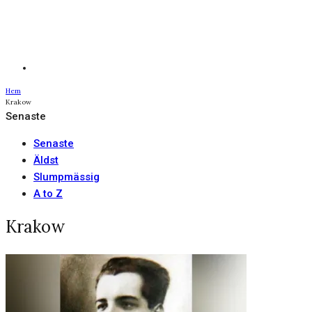
Hem
Krakow
Senaste
Senaste
Äldst
Slumpmässig
A to Z
Krakow