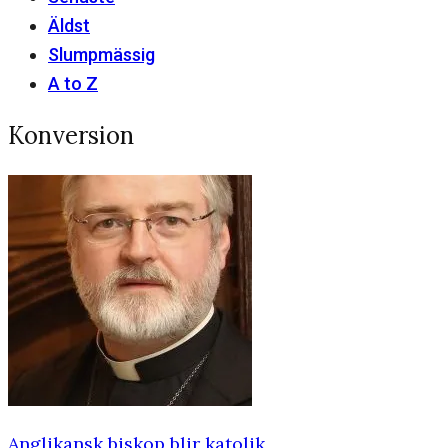
Äldst
Slumpmässig
A to Z
Konversion
Anglikansk biskop blir katolik