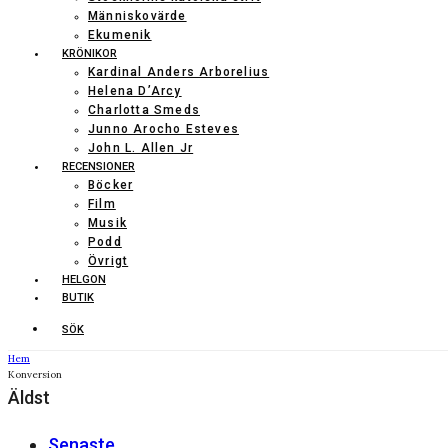
Människovärde
Ekumenik
KRÖNIKOR
Kardinal Anders Arborelius
Helena D’Arcy
Charlotta Smeds
Junno Arocho Esteves
John L. Allen Jr
RECENSIONER
Böcker
Film
Musik
Podd
Övrigt
HELGON
BUTIK
SÖK
Hem
Konversion
Äldst
Senaste