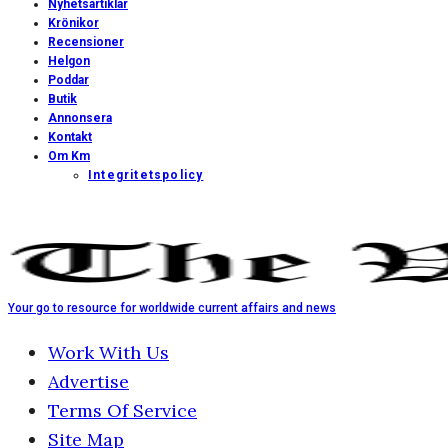
Nyhetsartiklar
Krönikor
Recensioner
Helgon
Poddar
Butik
Annonsera
Kontakt
Om Km
Integritetspolicy
Your go to resource for worldwide current affairs and news
Work With Us
Advertise
Terms Of Service
Site Map