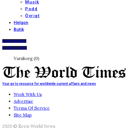
Musik
Podd
Övrigt
Helgon
Butik
PRENUMERERA
DIGITALT ARKIV
Varukorg (0)
Your go to resource for worldwide current affairs and news
Work With Us
Advertise
Terms Of Service
Site Map
2020 © Zeen World News