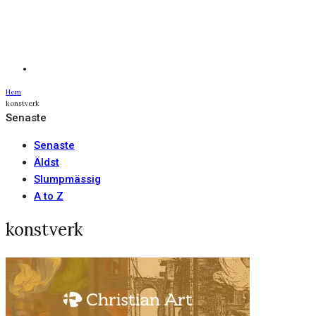
Hem
konstverk
Senaste
Senaste
Äldst
Slumpmässig
A to Z
konstverk