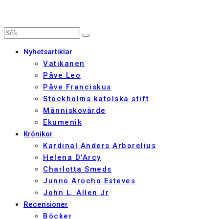
Nyhetsartiklar
Vatikanen
Påve Leo
Påve Franciskus
Stockholms katolska stift
Människovärde
Ekumenik
Krönikor
Kardinal Anders Arborelius
Helena D’Arcy
Charlotta Smeds
Junno Arocho Esteves
John L. Allen Jr
Recensioner
Böcker