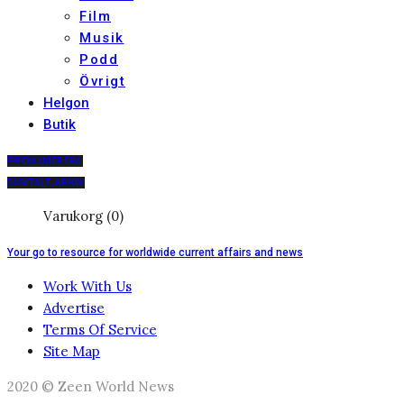
Film
Musik
Podd
Övrigt
Helgon
Butik
PRENUMERERA
DIGITALT ARKIV
Varukorg (0)
Your go to resource for worldwide current affairs and news
Work With Us
Advertise
Terms Of Service
Site Map
2020 © Zeen World News