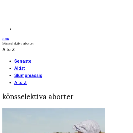
Hem
könsselektiva aborter
A to Z
Senaste
Äldst
Slumpmässig
A to Z
könsselektiva aborter