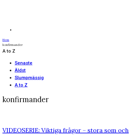
Hem
konfirmander
A to Z
Senaste
Äldst
Slumpmässig
A to Z
konfirmander
VIDEOSERIE: Viktiga frågor – stora som och