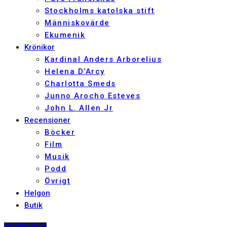
Stockholms katolska stift
Människovärde
Ekumenik
Krönikor
Kardinal Anders Arborelius
Helena D’Arcy
Charlotta Smeds
Junno Arocho Esteves
John L. Allen Jr
Recensioner
Böcker
Film
Musik
Podd
Övrigt
Helgon
Butik
PRENUMERERA