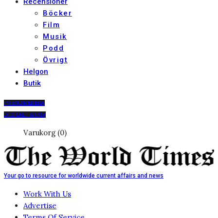
Recensioner
Böcker
Film
Musik
Podd
Övrigt
Helgon
Butik
PRENUMERERA
DIGITALT ARKIV
Varukorg (0)
Your go to resource for worldwide current affairs and news
Work With Us
Advertise
Terms Of Service