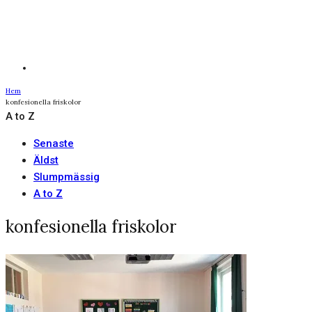
Hem
konfesionella friskolor
A to Z
Senaste
Äldst
Slumpmässig
A to Z
konfesionella friskolor