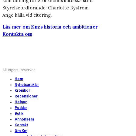
som tidning för Stockholms katolska stift.
Styrelseordförande: Charlotte Byström
Ange källa vid citering.
Läs mer om Km:s historia och ambitioner
Kontakta oss
All Rights Reserved
Hem
Nyhetsartiklar
Krönikor
Recensioner
Helgon
Poddar
Butik
Annonsera
Kontakt
Om Km