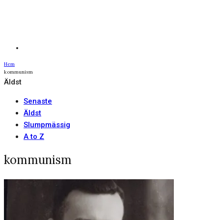
Hem
kommunism
Äldst
Senaste
Äldst
Slumpmässig
A to Z
kommunism