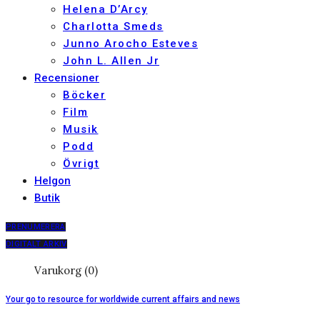
Helena D’Arcy
Charlotta Smeds
Junno Arocho Esteves
John L. Allen Jr
Recensioner
Böcker
Film
Musik
Podd
Övrigt
Helgon
Butik
PRENUMERERA
DIGITALT ARKIV
Varukorg (0)
Your go to resource for worldwide current affairs and news