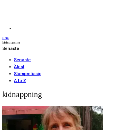
Hem
kidnappning
Senaste
Senaste
Äldst
Slumpmässig
A to Z
kidnappning