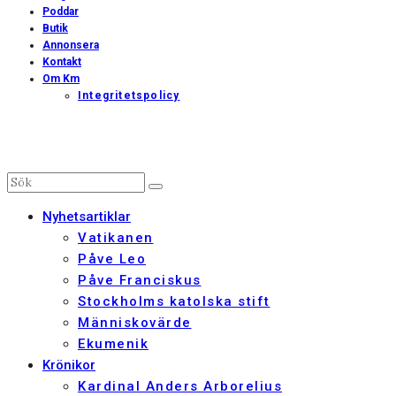
Poddar
Butik
Annonsera
Kontakt
Om Km
Integritetspolicy
Nyhetsartiklar
Vatikanen
Påve Leo
Påve Franciskus
Stockholms katolska stift
Människovärde
Ekumenik
Krönikor
Kardinal Anders Arborelius