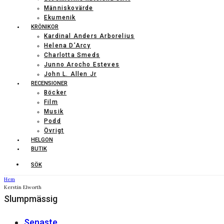
Människovärde
Ekumenik
KRÖNIKOR
Kardinal Anders Arborelius
Helena D’Arcy
Charlotta Smeds
Junno Arocho Esteves
John L. Allen Jr
RECENSIONER
Böcker
Film
Musik
Podd
Övrigt
HELGON
BUTIK
SÖK
Hem
Kerstin Elworth
Slumpmässig
Senaste