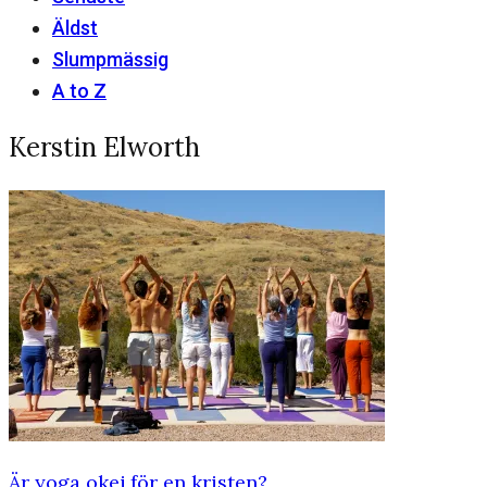
Äldst
Slumpmässig
A to Z
Kerstin Elworth
Är yoga okej för en kristen?