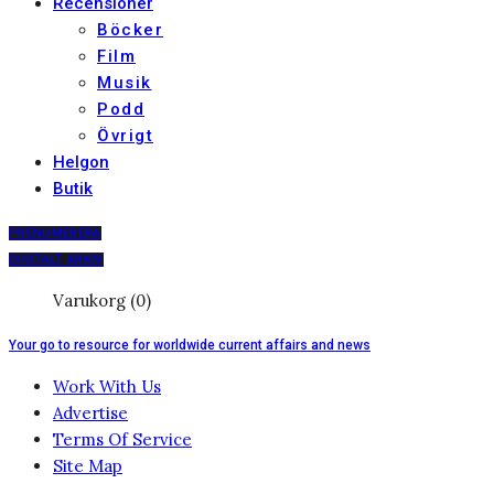
Recensioner
Böcker
Film
Musik
Podd
Övrigt
Helgon
Butik
PRENUMERERA
DIGITALT ARKIV
Varukorg (0)
Your go to resource for worldwide current affairs and news
Work With Us
Advertise
Terms Of Service
Site Map