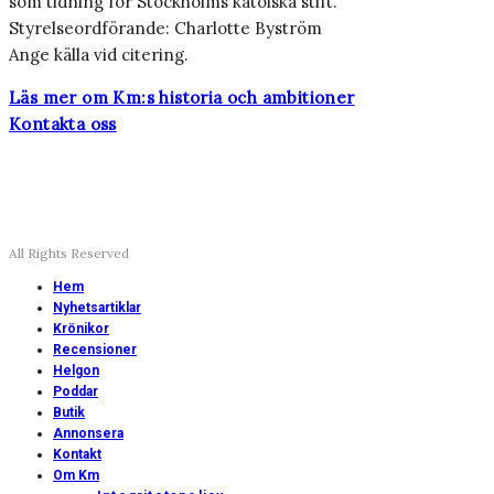
som tidning för Stockholms katolska stift.
Styrelseordförande: Charlotte Byström
Ange källa vid citering.
Läs mer om Km:s historia och ambitioner
Kontakta oss
All Rights Reserved
Hem
Nyhetsartiklar
Krönikor
Recensioner
Helgon
Poddar
Butik
Annonsera
Kontakt
Om Km