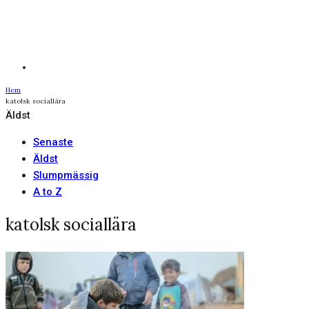
Hem
katolsk sociallära
Äldst
Senaste
Äldst
Slumpmässig
A to Z
katolsk sociallära