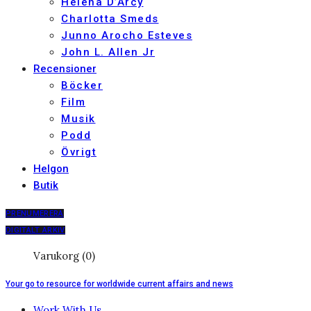
Helena D’Arcy
Charlotta Smeds
Junno Arocho Esteves
John L. Allen Jr
Recensioner
Böcker
Film
Musik
Podd
Övrigt
Helgon
Butik
PRENUMERERA
DIGITALT ARKIV
Varukorg (0)
Your go to resource for worldwide current affairs and news
Work With Us