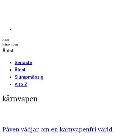
Hem
kärnvapen
Äldst
Senaste
Äldst
Slumpmässig
A to Z
kärnvapen
Påven vädjar om en kärnvapenfri värld