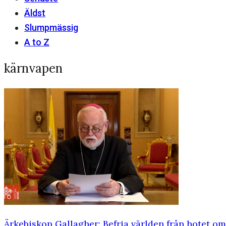
Äldst
Slumpmässig
A to Z
kärnvapen
Ärkebiskop Gallagher: Befria världen från hotet o