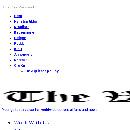
All Rights Reserved
Hem
Nyhetsartiklar
Krönikor
Recensioner
Helgon
Poddar
Butik
Annonsera
Kontakt
Om Km
Integritetspolicy
Your go to resource for worldwide current affairs and news
Work With Us