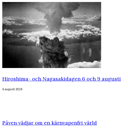
Hiroshima- och Nagasakidagen 6 och 9 augusti
6 augusti 2024
Påven vädjar om en kärnvapenfri värld