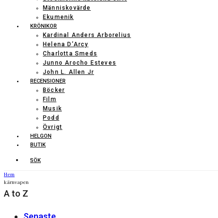
Människovärde
Ekumenik
KRÖNIKOR
Kardinal Anders Arborelius
Helena D’Arcy
Charlotta Smeds
Junno Arocho Esteves
John L. Allen Jr
RECENSIONER
Böcker
Film
Musik
Podd
Övrigt
HELGON
BUTIK
SÖK
Hem
kärnvapen
A to Z
Senaste