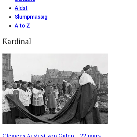
Äldst
Slumpmässig
A to Z
Kardinal
Clemens August von Galen – 22 mars