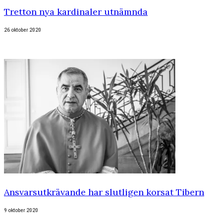
Tretton nya kardinaler utnämnda
26 oktober 2020
Ansvarsutkrävande har slutligen korsat Tibern
9 oktober 2020