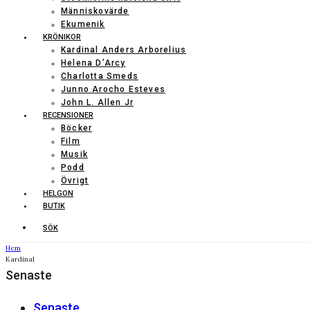
Människovärde
Ekumenik
KRÖNIKOR
Kardinal Anders Arborelius
Helena D’Arcy
Charlotta Smeds
Junno Arocho Esteves
John L. Allen Jr
RECENSIONER
Böcker
Film
Musik
Podd
Övrigt
HELGON
BUTIK
SÖK
Hem
Kardinal
Senaste
Senaste