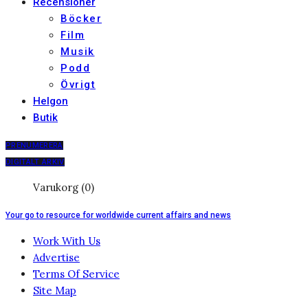
Recensioner
Böcker
Film
Musik
Podd
Övrigt
Helgon
Butik
PRENUMERERA
DIGITALT ARKIV
Varukorg (0)
Your go to resource for worldwide current affairs and news
Work With Us
Advertise
Terms Of Service
Site Map