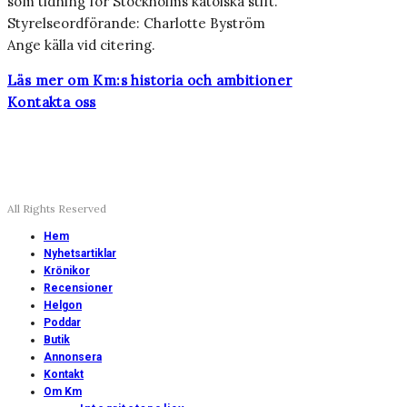
som tidning för Stockholms katolska stift.
Styrelseordförande: Charlotte Byström
Ange källa vid citering.
Läs mer om Km:s historia och ambitioner
Kontakta oss
All Rights Reserved
Hem
Nyhetsartiklar
Krönikor
Recensioner
Helgon
Poddar
Butik
Annonsera
Kontakt
Om Km