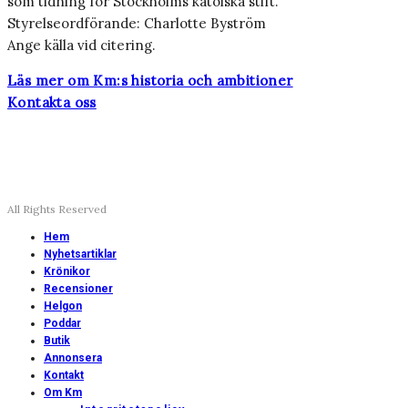
som tidning för Stockholms katolska stift.
Styrelseordförande: Charlotte Byström
Ange källa vid citering.
Läs mer om Km:s historia och ambitioner
Kontakta oss
All Rights Reserved
Hem
Nyhetsartiklar
Krönikor
Recensioner
Helgon
Poddar
Butik
Annonsera
Kontakt
Om Km