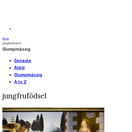
Hem
jungfrufödsel
Slumpmässig
Senaste
Äldst
Slumpmässig
A to Z
jungfrufödsel