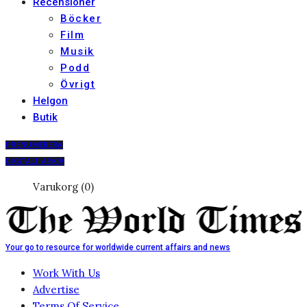
Recensioner
Böcker
Film
Musik
Podd
Övrigt
Helgon
Butik
PRENUMERERA
DIGITALT ARKIV
Varukorg (0)
Your go to resource for worldwide current affairs and news
Work With Us
Advertise
Terms Of Service