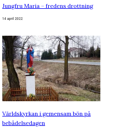
Jungfru Maria – fredens drottning
14 april 2022
Världskyrkan i gemensam bön på
bebådelsedagen