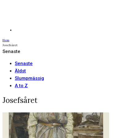
Hem
Josefsåret
Senaste
Senaste
Äldst
Slumpmässig
A to Z
Josefsåret