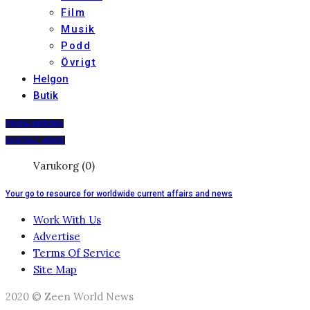
Film
Musik
Podd
Övrigt
Helgon
Butik
PRENUMERERA
DIGITALT ARKIV
Varukorg (0)
Your go to resource for worldwide current affairs and news
Work With Us
Advertise
Terms Of Service
Site Map
2020 © Zeen World News