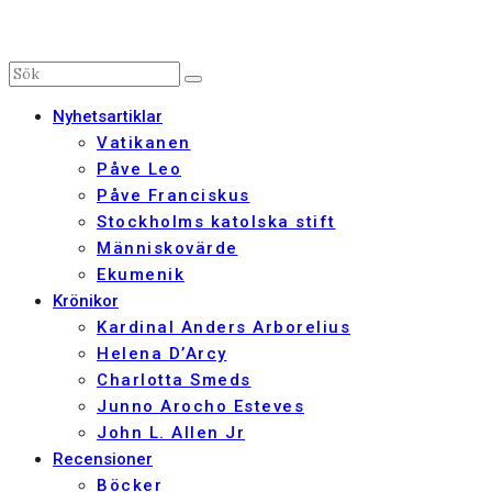
Nyhetsartiklar
Vatikanen
Påve Leo
Påve Franciskus
Stockholms katolska stift
Människovärde
Ekumenik
Krönikor
Kardinal Anders Arborelius
Helena D’Arcy
Charlotta Smeds
Junno Arocho Esteves
John L. Allen Jr
Recensioner
Böcker