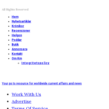
All Rights Reserved
Hem
Nyhetsartiklar
Krönikor
Recensioner
Helgon
Poddar
Butik
Annonsera
Kontakt
Om Km
Integritetspolicy
Your go to resource for worldwide current affairs and news
Work With Us
Advertise
Terms Of Service