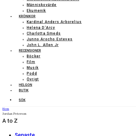
Människovärde
Ekumenik
KRÖNIKOR
Kardinal Anders Arborelius
Helena D’Arcy
Charlotta Smeds
Junno Arocho Esteves
John L. Allen Jr
RECENSIONER
Böcker
Film
Musik
Podd
Övrigt
HELGON
BUTIK
SÖK
Hem
Jordan Peterson
A to Z
Senaste