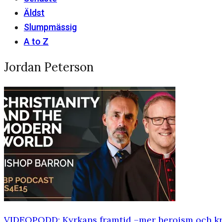
Äldst
Slumpmässig
A to Z
Jordan Peterson
VIDEOPODD: Kyrkans framtid –mer heroism och krav