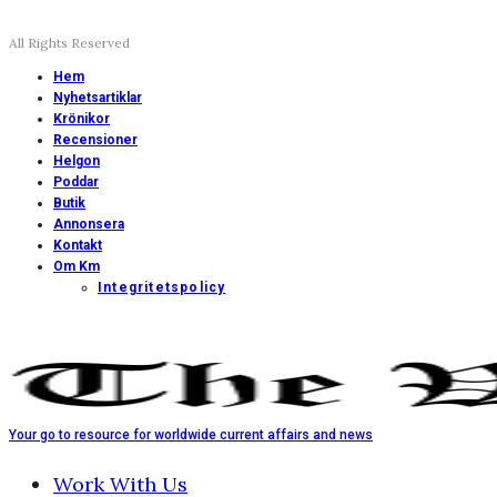
All Rights Reserved
Hem
Nyhetsartiklar
Krönikor
Recensioner
Helgon
Poddar
Butik
Annonsera
Kontakt
Om Km
Integritetspolicy
Your go to resource for worldwide current affairs and news
Work With Us