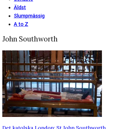
Äldst
Slumpmässig
A to Z
John Southworth
Det katolska London: St John Southworth