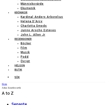
Människovärde
Ekumenik
KRÖNIKOR
Kardinal Anders Arborelius
Helena D’Arcy
Charlotta Smeds
Junno Arocho Esteves
John L. Allen Jr
RECENSIONER
Böcker
Film
Musik
Podd
Övrigt
HELGON
BUTIK
SÖK
Hem
John Southworth
A to Z
Senaste