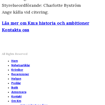
Styrelseordförande: Charlotte Byström
Ange källa vid citering.
Läs mer om Km:s historia och ambitioner
Kontakta oss
All Rights Reserved
Hem
Nyhetsartiklar
Krönikor
Recensioner
Helgon
Poddar
Butik
Annonsera
Kontakt
Om Km