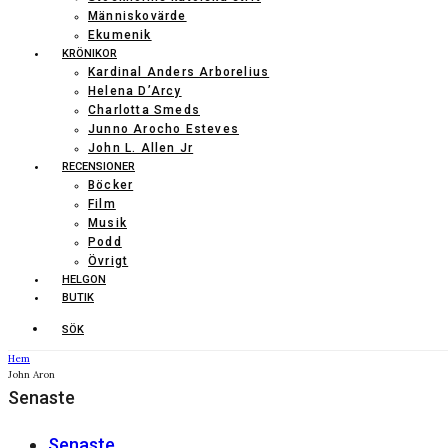
Människovärde
Ekumenik
KRÖNIKOR
Kardinal Anders Arborelius
Helena D’Arcy
Charlotta Smeds
Junno Arocho Esteves
John L. Allen Jr
RECENSIONER
Böcker
Film
Musik
Podd
Övrigt
HELGON
BUTIK
SÖK
Hem
John Aron
Senaste
Senaste