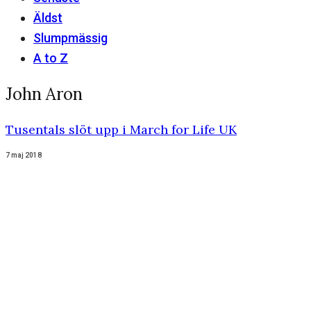
Äldst
Slumpmässig
A to Z
John Aron
Tusentals slöt upp i March for Life UK
7 maj 2018