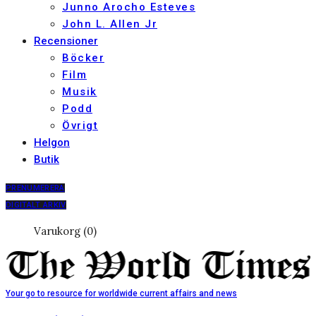
Junno Arocho Esteves
John L. Allen Jr
Recensioner
Böcker
Film
Musik
Podd
Övrigt
Helgon
Butik
PRENUMERERA
DIGITALT ARKIV
Varukorg (0)
Your go to resource for worldwide current affairs and news