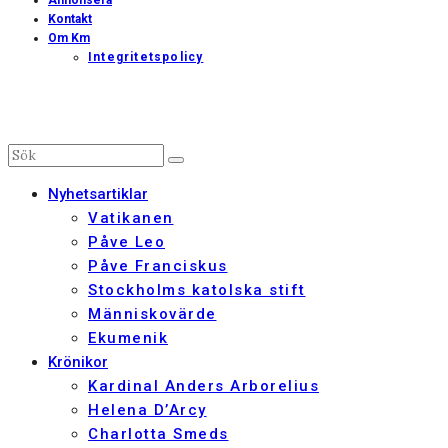
Annonsera
Kontakt
Om Km
Integritetspolicy
Nyhetsartiklar
Vatikanen
Påve Leo
Påve Franciskus
Stockholms katolska stift
Människovärde
Ekumenik
Krönikor
Kardinal Anders Arborelius
Helena D’Arcy
Charlotta Smeds