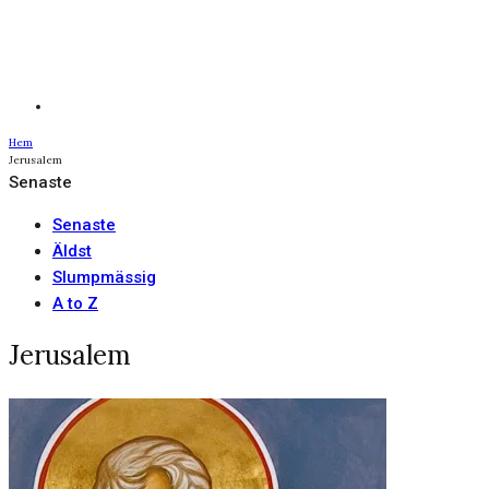
Hem
Jerusalem
Senaste
Senaste
Äldst
Slumpmässig
A to Z
Jerusalem