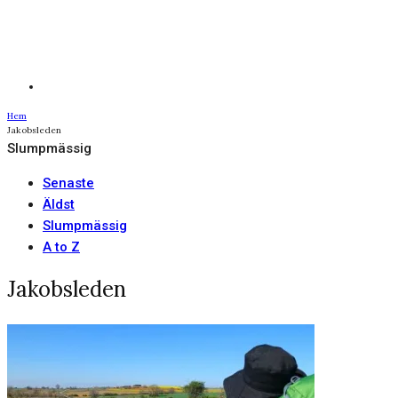
Hem
Jakobsleden
Slumpmässig
Senaste
Äldst
Slumpmässig
A to Z
Jakobsleden