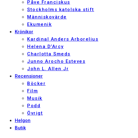
Påve Franciskus
Stockholms katolska stift
Människovärde
Ekumenik
Krönikor
Kardinal Anders Arborelius
Helena D’Arcy
Charlotta Smeds
Junno Arocho Esteves
John L. Allen Jr
Recensioner
Böcker
Film
Musik
Podd
Övrigt
Helgon
Butik