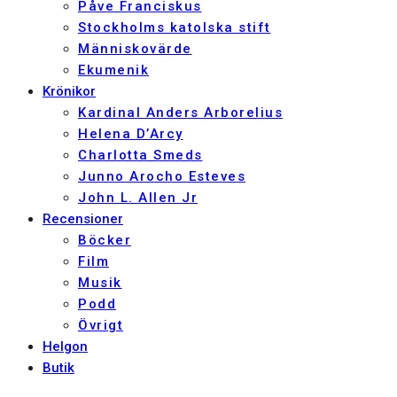
Påve Franciskus
Stockholms katolska stift
Människovärde
Ekumenik
Krönikor
Kardinal Anders Arborelius
Helena D’Arcy
Charlotta Smeds
Junno Arocho Esteves
John L. Allen Jr
Recensioner
Böcker
Film
Musik
Podd
Övrigt
Helgon
Butik