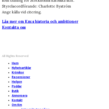
som tidning för Stockholms katolska stift.
Styrelseordförande: Charlotte Byström
Ange källa vid citering.
Läs mer om Km:s historia och ambitioner
Kontakta oss
All Rights Reserved
Hem
Nyhetsartiklar
Krönikor
Recensioner
Helgon
Poddar
Butik
Annonsera
Kontakt
Om Km