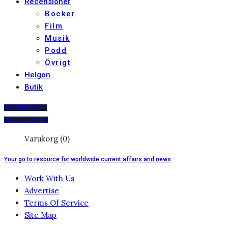
Recensioner
Böcker
Film
Musik
Podd
Övrigt
Helgon
Butik
PRENUMERERA
DIGITALT ARKIV
Varukorg (0)
Your go to resource for worldwide current affairs and news
Work With Us
Advertise
Terms Of Service
Site Map