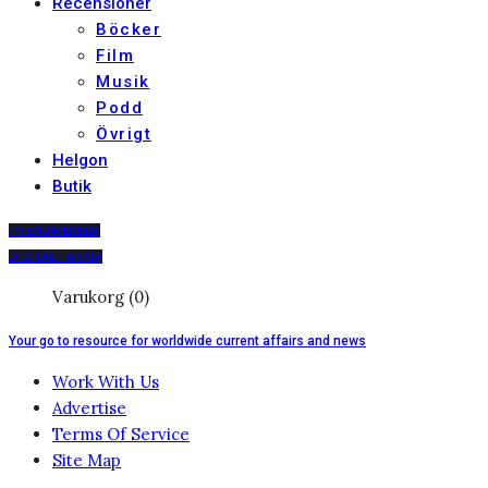
Recensioner
Böcker
Film
Musik
Podd
Övrigt
Helgon
Butik
PRENUMERERA
DIGITALT ARKIV
Varukorg (0)
Your go to resource for worldwide current affairs and news
Work With Us
Advertise
Terms Of Service
Site Map