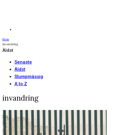
Hem
invandring
Äldst
Senaste
Äldst
Slumpmässig
A to Z
invandring