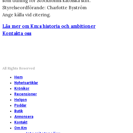
som tidning för Stockholms katolska stift.
Styrelseordförande: Charlotte Byström
Ange källa vid citering.
Läs mer om Km:s historia och ambitioner
Kontakta oss
All Rights Reserved
Hem
Nyhetsartiklar
Krönikor
Recensioner
Helgon
Poddar
Butik
Annonsera
Kontakt
Om Km