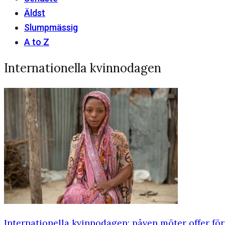
Äldst
Slumpmässig
A to Z
Internationella kvinnodagen
Internationella kvinnodagen: påven möter offer f