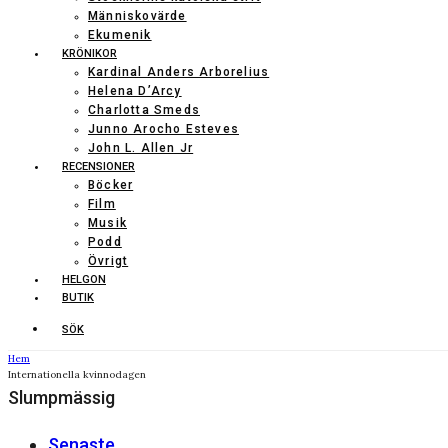
Människovärde
Ekumenik
KRÖNIKOR
Kardinal Anders Arborelius
Helena D’Arcy
Charlotta Smeds
Junno Arocho Esteves
John L. Allen Jr
RECENSIONER
Böcker
Film
Musik
Podd
Övrigt
HELGON
BUTIK
SÖK
Hem
Internationella kvinnodagen
Slumpmässig
Senaste