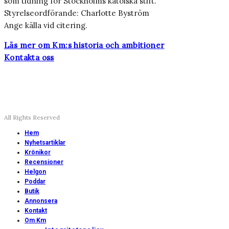
som tidning för Stockholms katolska stift.
Styrelseordförande: Charlotte Byström
Ange källa vid citering.
Läs mer om Km:s historia och ambitioner
Kontakta oss
All Rights Reserved
Hem
Nyhetsartiklar
Krönikor
Recensioner
Helgon
Poddar
Butik
Annonsera
Kontakt
Om Km