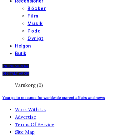
Recensioner
Böcker
Film
Musik
Podd
Övrigt
Helgon
Butik
PRENUMERERA
DIGITALT ARKIV
Varukorg (0)
Your go to resource for worldwide current affairs and news
Work With Us
Advertise
Terms Of Service
Site Map