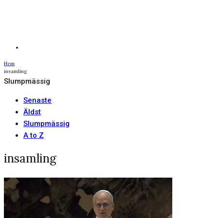
Hem
insamling
Slumpmässig
Senaste
Äldst
Slumpmässig
A to Z
insamling