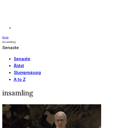
Hem
insamling
Senaste
Senaste
Äldst
Slumpmässig
A to Z
insamling