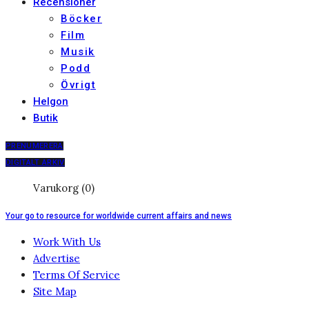
Recensioner
Böcker
Film
Musik
Podd
Övrigt
Helgon
Butik
PRENUMERERA
DIGITALT ARKIV
Varukorg (0)
Your go to resource for worldwide current affairs and news
Work With Us
Advertise
Terms Of Service
Site Map