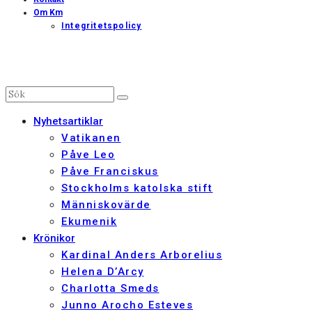
Om Km
Integritetspolicy
Nyhetsartiklar
Vatikanen
Påve Leo
Påve Franciskus
Stockholms katolska stift
Människovärde
Ekumenik
Krönikor
Kardinal Anders Arborelius
Helena D’Arcy
Charlotta Smeds
Junno Arocho Esteves