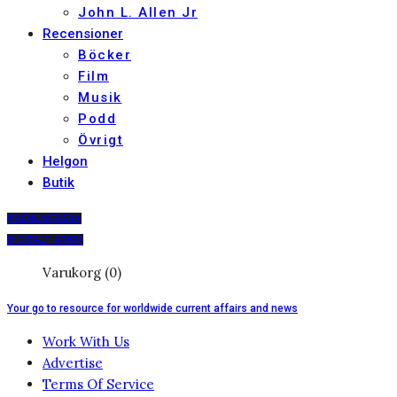
John L. Allen Jr
Recensioner
Böcker
Film
Musik
Podd
Övrigt
Helgon
Butik
PRENUMERERA
DIGITALT ARKIV
Varukorg (0)
Your go to resource for worldwide current affairs and news
Work With Us
Advertise
Terms Of Service