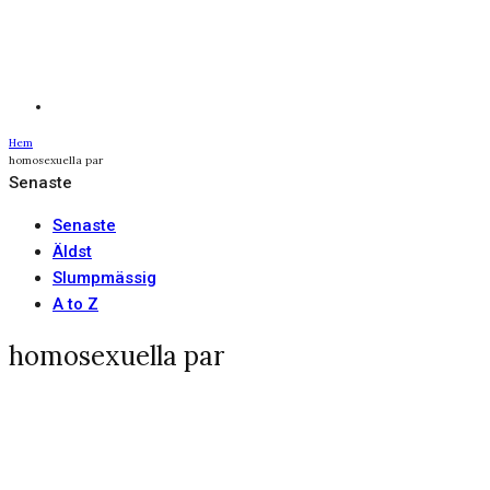
Hem
homosexuella par
Senaste
Senaste
Äldst
Slumpmässig
A to Z
homosexuella par