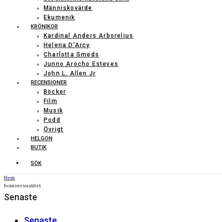
Människovärde
Ekumenik
KRÖNIKOR
Kardinal Anders Arborelius
Helena D’Arcy
Charlotta Smeds
Junno Arocho Esteves
John L. Allen Jr
RECENSIONER
Böcker
Film
Musik
Podd
Övrigt
HELGON
BUTIK
SÖK
Hem
homosexualitet
Senaste
Senaste