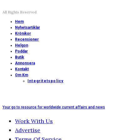
All Rights Reserved
Hem
Nyhetsartiklar
Krönikor
Recensioner
Helgon
Poddar
Butik
Annonsera
Kontakt
Om Km
Integritetspolicy
Your go to resource for worldwide current affairs and news
Work With Us
Advertise
Terms Of Service