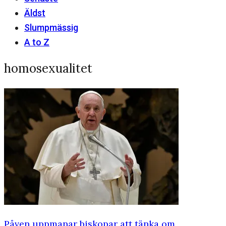
Äldst
Slumpmässig
A to Z
homosexualitet
Påven uppmanar biskopar att tänka om