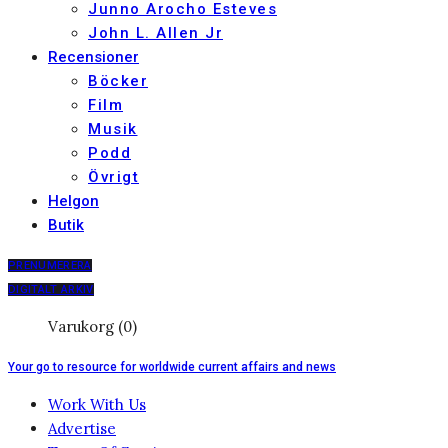
Junno Arocho Esteves
John L. Allen Jr
Recensioner
Böcker
Film
Musik
Podd
Övrigt
Helgon
Butik
PRENUMERERA
DIGITALT ARKIV
Varukorg (0)
Your go to resource for worldwide current affairs and news
Work With Us
Advertise