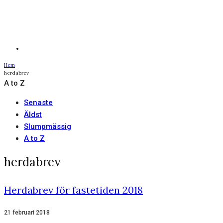
Hem
herdabrev
A to Z
Senaste
Äldst
Slumpmässig
A to Z
herdabrev
Herdabrev för fastetiden 2018
21 februari 2018