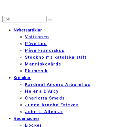
Nyhetsartiklar
Vatikanen
Påve Leo
Påve Franciskus
Stockholms katolska stift
Människovärde
Ekumenik
Krönikor
Kardinal Anders Arborelius
Helena D’Arcy
Charlotta Smeds
Junno Arocho Esteves
John L. Allen Jr
Recensioner
Böcker