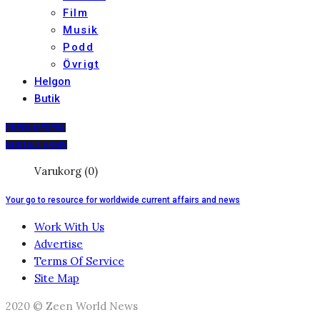
Film
Musik
Podd
Övrigt
Helgon
Butik
PRENUMERERA
DIGITALT ARKIV
Varukorg (0)
Your go to resource for worldwide current affairs and news
Work With Us
Advertise
Terms Of Service
Site Map
2020 © Zeen World News