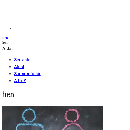
Hem
hen
Äldst
Senaste
Äldst
Slumpmässig
A to Z
hen