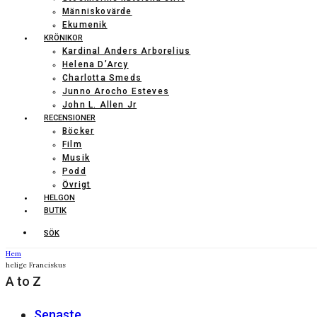
Människovärde
Ekumenik
KRÖNIKOR
Kardinal Anders Arborelius
Helena D’Arcy
Charlotta Smeds
Junno Arocho Esteves
John L. Allen Jr
RECENSIONER
Böcker
Film
Musik
Podd
Övrigt
HELGON
BUTIK
SÖK
Hem
helige Franciskus
A to Z
Senaste