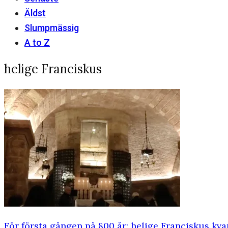
Äldst
Slumpmässig
A to Z
helige Franciskus
För första gången på 800 år: helige Franciskus kva