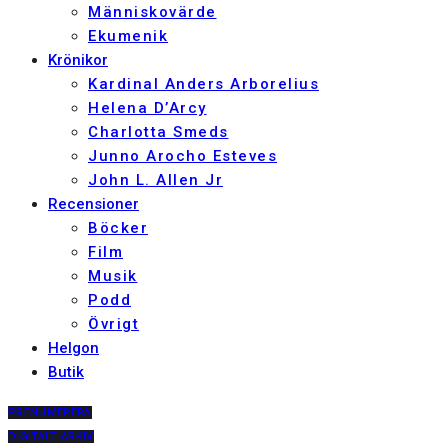
Människovärde
Ekumenik
Krönikor
Kardinal Anders Arborelius
Helena D’Arcy
Charlotta Smeds
Junno Arocho Esteves
John L. Allen Jr
Recensioner
Böcker
Film
Musik
Podd
Övrigt
Helgon
Butik
PRENUMERERA
DIGITALT ARKIV