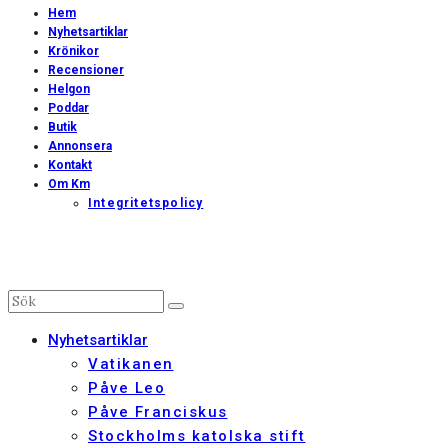
Hem
Nyhetsartiklar
Krönikor
Recensioner
Helgon
Poddar
Butik
Annonsera
Kontakt
Om Km
Integritetspolicy
Nyhetsartiklar
Vatikanen
Påve Leo
Påve Franciskus
Stockholms katolska stift