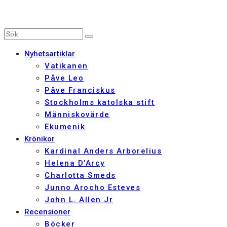
Nyhetsartiklar
Vatikanen
Påve Leo
Påve Franciskus
Stockholms katolska stift
Människovärde
Ekumenik
Krönikor
Kardinal Anders Arborelius
Helena D’Arcy
Charlotta Smeds
Junno Arocho Esteves
John L. Allen Jr
Recensioner
Böcker