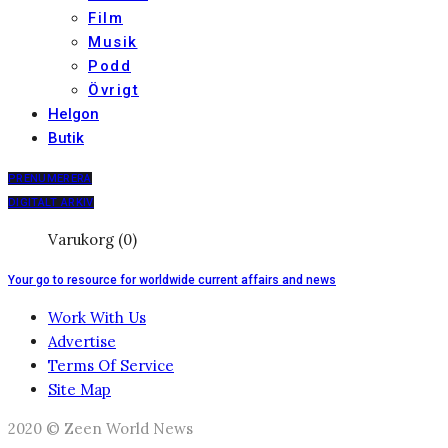
Film
Musik
Podd
Övrigt
Helgon
Butik
PRENUMERERA
DIGITALT ARKIV
Varukorg (0)
Your go to resource for worldwide current affairs and news
Work With Us
Advertise
Terms Of Service
Site Map
2020 © Zeen World News