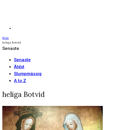
Hem
heliga Botvid
Senaste
Senaste
Äldst
Slumpmässig
A to Z
heliga Botvid