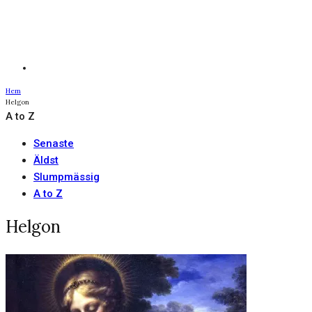
Hem
Helgon
A to Z
Senaste
Äldst
Slumpmässig
A to Z
Helgon