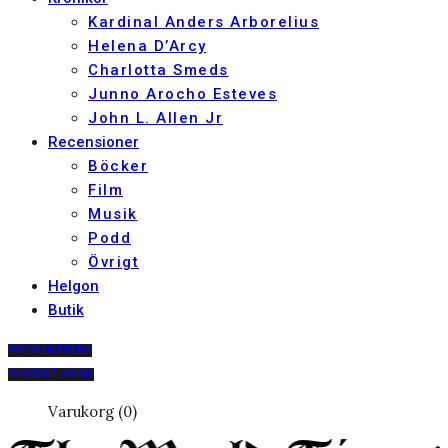
Kardinal Anders Arborelius
Helena D’Arcy
Charlotta Smeds
Junno Arocho Esteves
John L. Allen Jr
Recensioner
Böcker
Film
Musik
Podd
Övrigt
Helgon
Butik
PRENUMERERA
DIGITALT ARKIV
Varukorg (0)