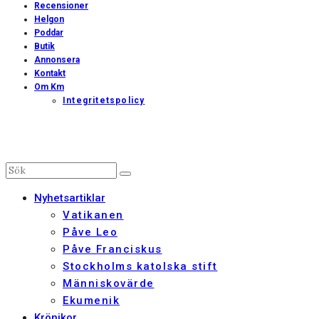
Recensioner
Helgon
Poddar
Butik
Annonsera
Kontakt
Om Km
Integritetspolicy
Nyhetsartiklar
Vatikanen
Påve Leo
Påve Franciskus
Stockholms katolska stift
Människovärde
Ekumenik
Krönikor