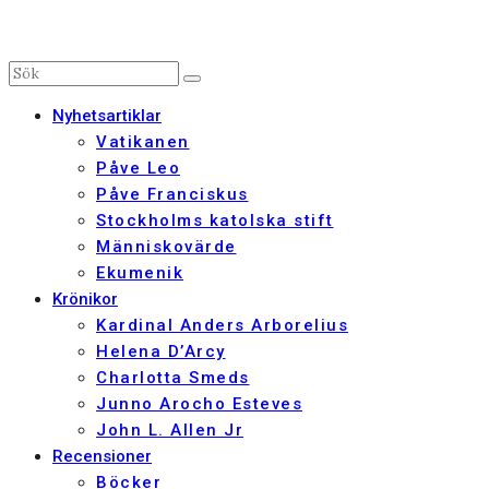
Nyhetsartiklar
Vatikanen
Påve Leo
Påve Franciskus
Stockholms katolska stift
Människovärde
Ekumenik
Krönikor
Kardinal Anders Arborelius
Helena D’Arcy
Charlotta Smeds
Junno Arocho Esteves
John L. Allen Jr
Recensioner
Böcker