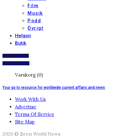
Film
Musik
Podd
Övrigt
Helgon
Butik
PRENUMERERA
DIGITALT ARKIV
Varukorg (0)
Your go to resource for worldwide current affairs and news
Work With Us
Advertise
Terms Of Service
Site Map
2020 © Zeen World News