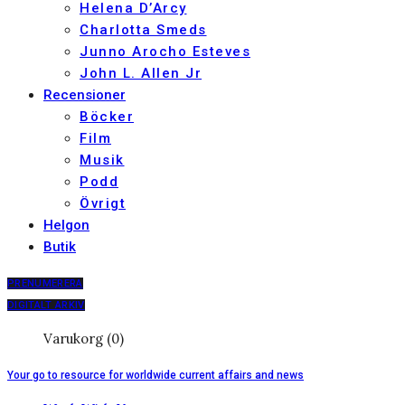
Helena D’Arcy
Charlotta Smeds
Junno Arocho Esteves
John L. Allen Jr
Recensioner
Böcker
Film
Musik
Podd
Övrigt
Helgon
Butik
PRENUMERERA
DIGITALT ARKIV
Varukorg (0)
Your go to resource for worldwide current affairs and news