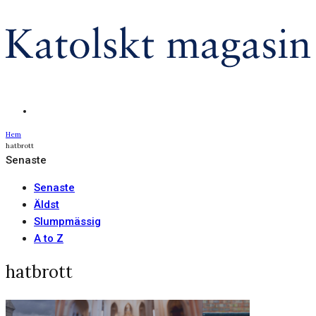
Hem
hatbrott
Senaste
Senaste
Äldst
Slumpmässig
A to Z
hatbrott