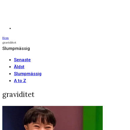
Hem
graviditet
Slumpmässig
Senaste
Äldst
Slumpmässig
A to Z
graviditet