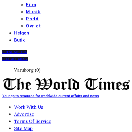
Film
Musik
Podd
Övrigt
Helgon
Butik
PRENUMERERA
DIGITALT ARKIV
Varukorg (0)
Your go to resource for worldwide current affairs and news
Work With Us
Advertise
Terms Of Service
Site Map