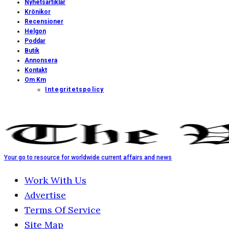
Nyhetsartiklar
Krönikor
Recensioner
Helgon
Poddar
Butik
Annonsera
Kontakt
Om Km
Integritetspolicy
Your go to resource for worldwide current affairs and news
Work With Us
Advertise
Terms Of Service
Site Map