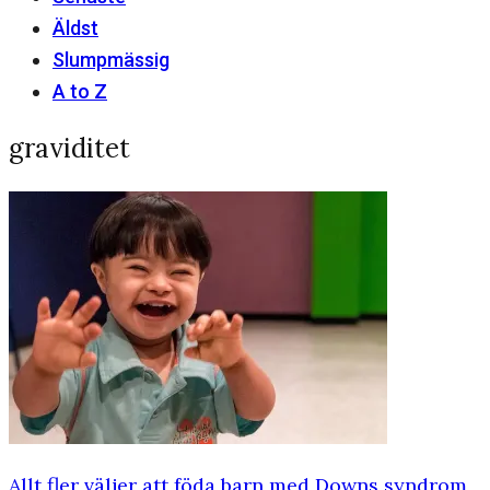
Äldst
Slumpmässig
A to Z
graviditet
Allt fler väljer att föda barn med Downs syndrom