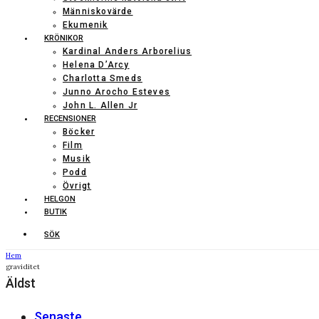
Människovärde
Ekumenik
KRÖNIKOR
Kardinal Anders Arborelius
Helena D’Arcy
Charlotta Smeds
Junno Arocho Esteves
John L. Allen Jr
RECENSIONER
Böcker
Film
Musik
Podd
Övrigt
HELGON
BUTIK
SÖK
Hem
graviditet
Äldst
Senaste