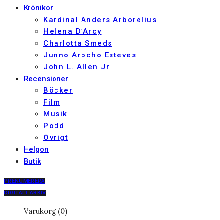
Krönikor
Kardinal Anders Arborelius
Helena D’Arcy
Charlotta Smeds
Junno Arocho Esteves
John L. Allen Jr
Recensioner
Böcker
Film
Musik
Podd
Övrigt
Helgon
Butik
PRENUMERERA
DIGITALT ARKIV
Varukorg (0)